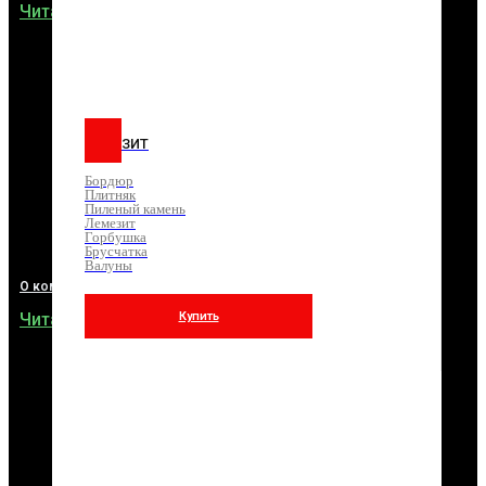
Плитняк
Читать
Пиленый
камень
Лемезит
Горбушка
Брусчатка
Валуны
Купить
ЛЕМЕЗИТ
Бордюр
Плитняк
Пиленый камень
Лемезит
Горбушка
Брусчатка
Валуны
О компании pro100kamen-samara.ru
Читать
Купить
ПЛИТНЯК
Златолит
Лемезит
Переходной