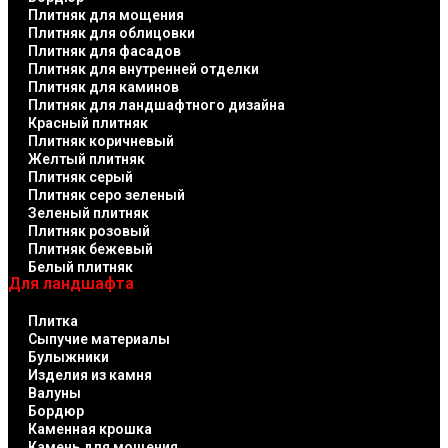
Плитняк для мощения
Плитняк для облицовки
Плитняк для фасадов
Плитняк для внутренней отделки
Плитняк для каминов
Плитняк для ландшафтного дизайна
Красный плитняк
Плитняк коричневый
Желтый плитняк
Плитняк серый
Плитняк серо зеленый
Зеленый плитняк
Плитняк розовый
Плитняк бежевый
Белый плитняк
Для ландшафта
Плитка
Сыпучие материалы
Булыжники
Изделия из камня
Валуны
Бордюр
Каменная крошка
Камень для мощения