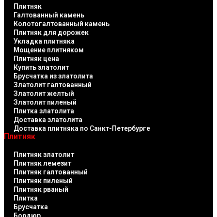
Плитняк
Галтованный камень
Колотогалтованный камень
Плитняк для дорожек
Укладка плитняка
Мощение плитняком
Плитняк цена
Купить златолит
Брусчатка из златолита
Златолит галтованный
Златолит желтый
Златолит пиленый
Плитка златолита
Доставка златолита
Доставка плитняка по Санкт-Петербурге
Плитняк
Плитняк златолит
Плитняк лемезит
Плитняк галтованный
Плитняк пиленый
Плитняк рваный
Плитка
Брусчатка
Бордюр