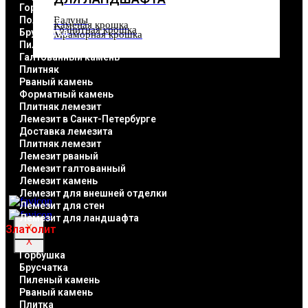
крошка
Горбушка
Гранитная
крошка
Мраморная
Полоска
Валуны
крошка
Каменая крошка
Гранитная крошка
Брусчатка
Мраморная крошка
Пиленый камень
О
Галтованный камень
КОМПАНИИ
О КОМПАНИИ
Плитняк
Рваный камень
Наши реквизиты
Наши реквизиты
Форматный камень
Оплата
Оплата
Плитняк лемезит
Доставка природного камня
Доставка природного
Лемезит в Санкт-Петербурге
камня
Доставка лемезита
ЦЕНЫ
Плитняк лемезит
ЦЕНЫ
АКЦИИ
Лемезит рваный
АКЦИИ
ОБЪЕКТЫ
Лемезит галтованный
ОБЪЕКТЫ
КОНТАКТЫ
Лемезит камень
КОНТАКТЫ
Лемезит для внешней отделки
Лемезит для стен
Лемезит для ландшафта
Златолит
X
X
Горбушка
Брусчатка
Пиленый камень
Рваный камень
Плитка