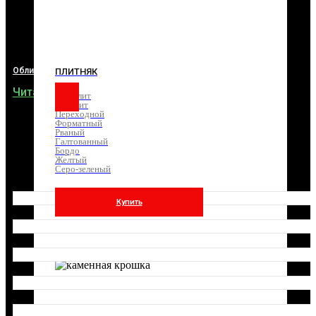
Форматный
Рваный
Галтованный
Бордо
Желтый
Серо-
зеленый
Облицовка стен природным камнем
ПЛИТНЯК
Читать
Златолит
Купить
Лемезит
Переходной
Форматный
Рваный
Галтованный
Бордо
О компании
Желтый
Серо-зеленый
Купить
ДЛЯ
ЛАНДШАФТА
Валуны