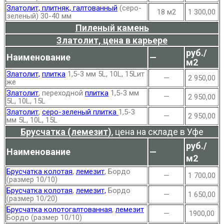
Златолит, плитняк, галтованный
(серо-
18 м2
1 300,00
зеленый) 30-40 мм
Пиленый камень
Златолит, цена в карьере
руб./
Наименование
—
м2
Златолит,
плитка
1,5-3 мм 5L, 10L, 15Lит
—
2 950,00
же
Златолит
, переходной
плитка
1,5-3 мм
—
2 950,00
5L, 10L, 15L
Златолит
,
серо-зеленый плитка
1,5-3
—
2 950,00
мм 5L, 10L, 15L
Брусчатка (лемезит)
, цена на складе в Уфе
руб./
Наименование
—
м2
Брусчатка колотая
,
лемезит
, Бордо
—
1 700,00
(размер 10/10)
Брусчатка колотая
,
лемезит,
Бордо
—
1 650,00
(размер 10/20)
Брусчатка колотогалтованная
,
лемезит
—
1900,00
Бордо (размер 10/10)