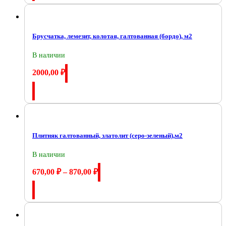
Брусчатка, лемезит, колотая, галтованная (бордо), м2
В наличии
2000,00
₽
Купить
Плитняк галтованный, златолит (серо-зеленый),м2
В наличии
670,00
₽
–
870,00
₽
Купить