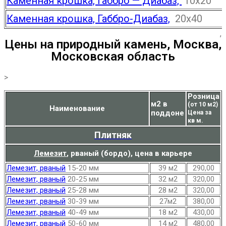
Каменная крошка, Габбро — Диабаз,
10х20
Каменная крошка, Габбро-Диабаз,
20х40
,
Цены на природный камень, Москва,
Московская область
>
Розница
м2 в
(от 10 м2)
Наименование
поддоне
Цена за
кв м.
Плитняк
Лемезит
,
рваный (бордо), цена в карьере
Лемезит, рваный
15-20 мм
39 м2
290,00
Лемезит, рваный
20-25 мм
32 м2
320,00
Лемезит, рваный
25-28 мм
28 м2
320,00
Лемезит, рваный
30-39 мм
27м2
380,00
Лемезит, рваный
40-49 мм
18 м2
430,00
Лемезит, рваный
50-60 мм
14 м2
480,00