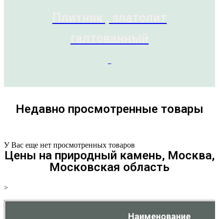
Плитняк , златолит
галтованный
7 товаров
Недавно просмотренные товары
У Вас еще нет просмотренных товаров
Цены на природный камень, Москва,
Московская область
>
Наименование