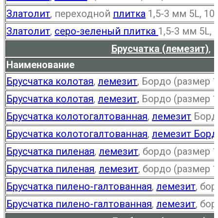
Златолит
, переходной
плитка
1,5-3 мм 5L, 10L
Златолит
,
серо-зеленый плитка
1,5-3 мм 5L, 
Брусчатка (лемезит)
,
Наименование
Брусчатка колотая
,
лемезит
, Бордо (размер 1
Брусчатка колотая
,
лемезит,
Бордо (размер 1
Брусчатка колотогалтованная
,
лемезит
Бордо
Брусчатка колотогалтованная
,
лемезит
Борд
Брусчатка пиленая
,
лемезит
, бордо (размер 
Брусчатка пиленая
,
лемезит
, бордо (размер 
Брусчатка пилено-галтованная
,
лемезит
, бо
Брусчатка пилено-галтованная
,
лемезит
, бо