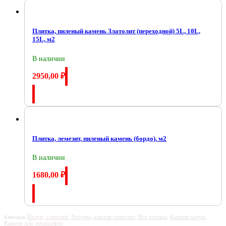
Плитка, пиленый камень Златолит (переходной) 5L, 10L,
15L, м2
В наличии
2950,00
₽
Купить
Плитка, лемезит, пиленый камень (бордо), м2
В наличии
1680,00
₽
Купить
Валун, златолит
Валуны, камень златолит
Все товары
Камень валун
Категории
,
,
,
,
Камень для ландшафта