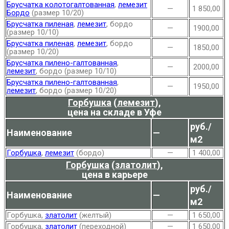
Брусчатка колотогалтованная
,
лемезит
—
1 850,00
Бордо
(размер 10/20)
Брусчатка пиленая
,
лемезит
, бордо
—
1900,00
(размер 10/10)
Брусчатка пиленая
,
лемезит
, бордо
—
1850,00
(размер 10/20)
Брусчатка пилено-галтованная
,
—
2000,00
лемезит
, бордо (размер 10/10)
Брусчатка пилено-галтованная
,
—
1950,00
лемезит
, бордо (размер 10/20)
Горбушка
(
лемезит
),
цена на складе в Уфе
руб./
Наименование
—
м2
Горбушка
,
лемезит
(бордо)
—
1 400,00
Горбушка
(
златолит
),
цена в карьере
руб./
Наименование
—
м2
Горбушка,
златолит
(желтый)
—
1 650,00
Горбушка,
златолит
(переходной)
—
1 650,00