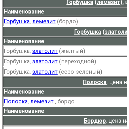
Горбушка
(
лемезит
), 
Наименование
Горбушка
,
лемезит
(бордо)
Горбушка
(
златоли
Наименование
Горбушка,
златолит
(желтый)
Горбушка,
златолит
(переходной)
Горбушка,
златолит
(серо-зеленый)
Полоска
, цена 
Наименование
Полоска
,
лемезит
, бордо
Наименование
Бордюр
, цена н