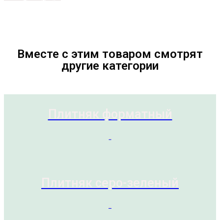
Вместе с этим товаром смотрят
другие категории
Плитняк форматный
1 товар
Плитняк серо-зеленый
2 товара