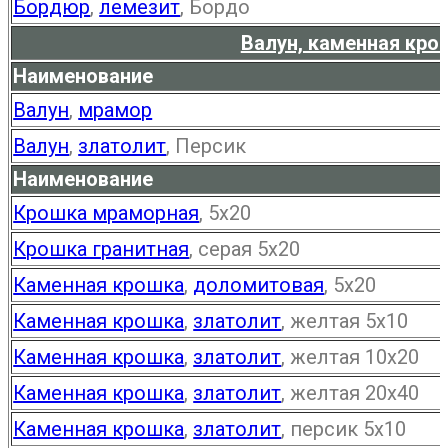
Бордюр
,
лемезит
, Бордо
Валун, каменная кро
Наименование
Валун
,
мрамор
Валун
,
златолит
, Персик
Наименование
Крошка мраморная
, 5х20
Крошка гранитная
, серая 5х20
Каменная крошка
,
доломитовая
, 5х20
Каменная крошка
,
златолит
, желтая 5х10
Каменная крошка
,
златолит
, желтая 10х20
Каменная крошка
,
златолит
, желтая 20х40
Каменная крошка
,
златолит
, персик 5х10