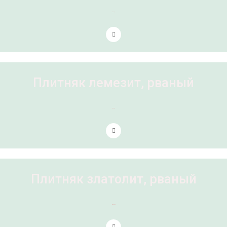
2 товара
Плитняк лемезит, рваный
3 товара
Плитняк златолит, рваный
6 товаров