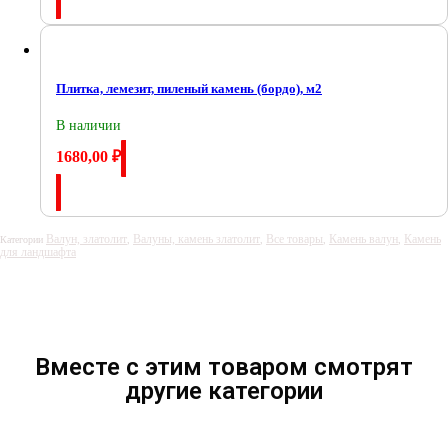
Плитка, лемезит, пиленый камень (бордо), м2
В наличии
1680,00
₽
Купить
Валун, златолит
Валуны, камень златолит
Все товары
Камень валун
Камень
Категории
,
,
,
,
для ландшафта
Вместе с этим товаром смотрят
другие категории