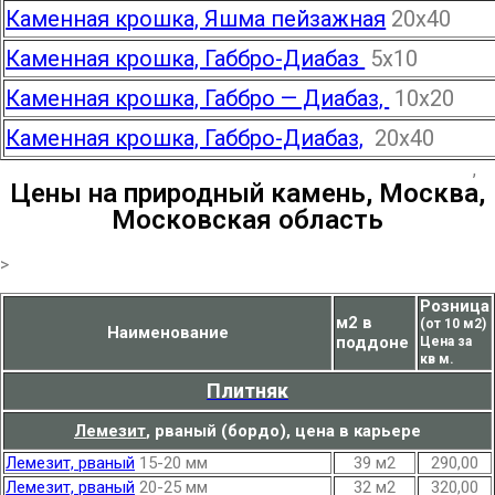
Каменная крошка, Яшма пейзажная
20х40
Каменная крошка, Габбро-Диабаз
5х10
Каменная крошка, Габбро — Диабаз,
10х20
Каменная крошка, Габбро-Диабаз,
20х40
,
Цены на природный камень, Москва,
Московская область
>
Розница
м2 в
(от 10 м2)
Наименование
поддоне
Цена за
кв м.
Плитняк
Лемезит
,
рваный (бордо), цена в карьере
Лемезит, рваный
15-20 мм
39 м2
290,00
Лемезит, рваный
20-25 мм
32 м2
320,00