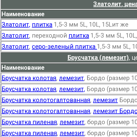
Златолит, цен
Наименование
Златолит,
плитка
1,5-3 мм 5L, 10L, 15Lит же
Златолит
, переходной
плитка
1,5-3 мм 5L, 10L
Златолит
,
серо-зеленый плитка
1,5-3 мм 5L, 1
Брусчатка (лемезит)
, 
Наименование
Брусчатка колотая
,
лемезит
, Бордо (размер 1
Брусчатка колотая
,
лемезит,
Бордо (размер 10
Брусчатка колотогалтованная
,
лемезит
Бордо
Брусчатка колотогалтованная
,
лемезит
Борд
Брусчатка пиленая
,
лемезит
, бордо (размер 1
Брусчатка пиленая
,
лемезит
, бордо (размер 1