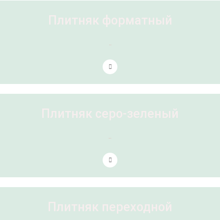
Плитняк форматный
1 товар
Плитняк серо-зеленый
2 товара
Плитняк переходной