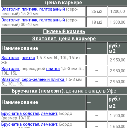
цена в карьере
Златолит, плитняк, галтованный
(серо-
26 м2
1200,00
зеленый) 15-30 мм
Златолит, плитняк, галтованный
(серо-
18 м2
1 300,00
зеленый) 30-40 мм
Пиленый камень
Златолит, цена в карьере
руб./
Наименование
—
м2
Златолит,
плитка
1,5-3 мм 5L, 10L, 15Lит
—
2 950,00
же
Златолит
, переходной
плитка
1,5-3 мм 5L,
—
2 950,00
10L, 15L
Златолит
,
серо-зеленый плитка
1,5-3 мм
—
2 950,00
5L, 10L, 15L
Брусчатка (лемезит)
, цена на складе в Уфе
руб./
Наименование
—
м2
Брусчатка колотая
,
лемезит
, Бордо
—
1 700,00
(размер 10/10)
Брусчатка колотая
,
лемезит,
Бордо
—
1 650,00