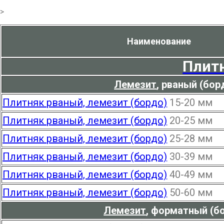
>
Наименование
Плит
Лемезит
,
рваный (борд
Плитняк рваный, лемезит (бордо)
15-20 мм
Плитняк рваный, лемезит (бордо)
20-25 мм
Плитняк рваный, лемезит (бордо)
25-28 мм
Плитняк рваный, лемезит (бордо)
30-39 мм
Плитняк рваный, лемезит (бордо)
40-49 мм
Плитняк рваный, лемезит (бордо)
50-60 мм
Лемезит
,
форматный (бор