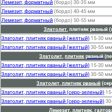
Лемезит, форматный
(бордо) 30-35 мм
Лемезит, форматный
(бордо) 40-45 мм
Лемезит, форматный
(бордо) 50-55 мм
Златолит
,
плитняк рваный (
Златолит, плитняк рваный (желтый)
15-30 м
Златолит, плитняк рваный (желтый)
30-55 м
Златолит,
плитняк
рваный
(пе
Златолит, плитняк рваный (желтый)
15-30 м
Златолит, плитняк рваный (желтый)
30-50 м
Златолит, плитняк рваный
(сер
Златолит, плитняк рваный (серо-зеленый)
15
Златолит, плитняк рваный (серо-зеленый)
30
Лемезит
,
плитняк
,
галтов