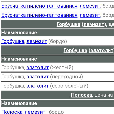
Брусчатка пилено-галтованная
,
лемезит
, бор
Брусчатка пилено-галтованная
,
лемезит
, бор
Горбушка
(
лемезит
), 
Наименование
Горбушка
,
лемезит
(бордо)
Горбушка
(
златолит
Наименование
Горбушка,
златолит
(желтый)
Горбушка,
златолит
(переходной)
Горбушка,
златолит
(серо-зеленый)
Полоска
, цена н
Наименование
Полоска
,
лемезит
, бордо