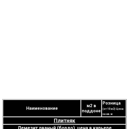
Розница
м2 в
Наименование
(от 10 м2) Цена
поддоне
за кв. м
Плитняк
Лемезит
рваный (бордо), цена в карьере