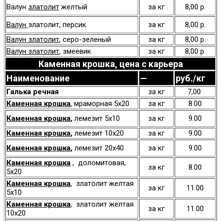
Валун
златолит
желтый
за кг
8,00 р.
Валун
златолит,
персик
за кг
8,00 р.
Валун златолит
, серо-зеленый
за кг
8,00 р.
Валун златолит
, змеевик
за кг
8,00 р.
Каменная крошка, цена с карьера
Наименование
—
руб./кг
Галька речная
за кг
7,00
Каменная крошка
, мраморная 5х20
за кг
8.00
Каменная крошка
,
лемезит 5х10
за кг
9.00
Каменная крошка
,
лемезит 10х20
за кг
9.00
Каменная крошка
,
лемезит 20х40
за кг
9.00
Каменная крошка
, доломитовая,
за кг
8.00
5х20
Каменная крошка
, златолит желтая
за кг
11.00
5х10
Каменная крошка
, златолит желтая
за кг
11.00
10х20