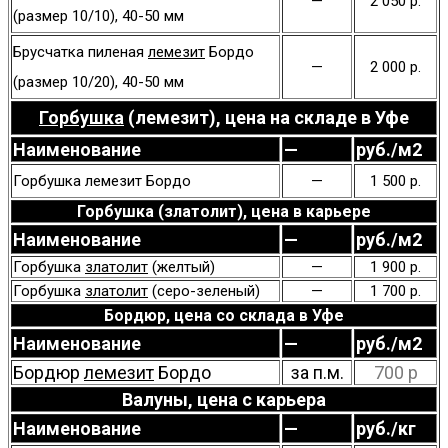
—
2 050 р.
(размер 10/10), 40-50 мм
Брусчатка пиленая
лемезит
Бордо
—
2 000 р.
(размер 10/20), 40-50 мм
Горбушка
(лемезит), цена на складе в Уфе
Наименование
—
руб./м2
Горбушка лемезит Бордо
—
1 500 р.
Горбушка (златолит), цена в карьере
Наименование
—
руб./м2
Горбушка
златолит
(желтый)
—
1 900 р.
Горбушка
златолит
(серо-зеленый)
—
1 700 р.
Бордюр, цена со склада в Уфе
Наименование
—
руб./м2
Бордюр
лемезит
Бордо
за п.м.
700 р
Валуны, цена с карьера
Наименование
—
руб./кг