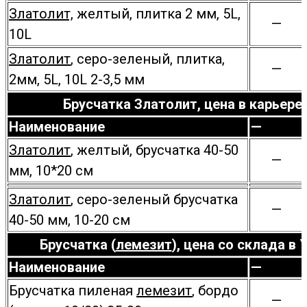
Златолит,
желтый, плитка 2 мм, 5L,
—
10L
Златолит
, серо-зеленый, плитка,
—
2мм, 5L, 10L
2-3,5 мм
Брусчатка Златолит, цена в карьере
Наименование
—
Златолит
, желтый, брусчатка 40-50
—
мм, 10*20 см
Златолит
, серо-зеленый брусчатка
—
40-50 мм, 10-20 см
Брусчатка (
лемезит
), цена со склада в 
Наименование
—
Брусчатка пиленая
лемезит
, бордо
—