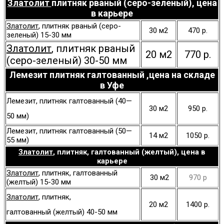
Златолит
плитняк рваный (серо-зеленый), цена
в карьере
Златолит
, плитняк рваный (серо-
30 м2
470 р.
зеленый) 15-30 мм
Златолит
, плитняк рваный
20 м2
770 р.
(серо-зеленый) 30-50 мм
Лемезит плитняк галтованный ,
цена на складе
в Уфе
Лемезит, плитняк галтованный (40—
30 м2
950 р.
50 мм)
Лемезит, плитняк галтованный (50—
14 м2
1050 р.
55 мм)
Златолит
, плитняк, галтованный (желтый), цена в
карьере
Златолит
, плитняк, галтованный
30
м2
970 р
(желтый) 15-30 мм
Златолит
, плитняк,
20 м2
1400 р.
галтованный
(желтый)
40-50 мм