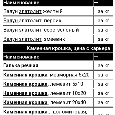
Наименование
—
Валун
златолит
желтый
за кг
Валун
златолит,
персик
за кг
Валун златолит
, серо-зеленый
за кг
Валун златолит
, змеевик
за кг
Каменная крошка, цена с карьера
Наименование
—
Галька речная
за кг
Каменная крошка
, мраморная 5х20
за кг
Каменная крошка
,
лемезит 5х10
за кг
Каменная крошка
,
лемезит 10х20
за кг
Каменная крошка
,
лемезит 20х40
за кг
Каменная крошка
, доломитовая,