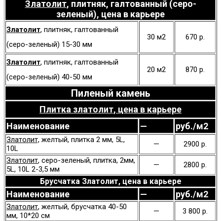
Златолит
, плитняк, галтованный (серо-
зеленый), цена в карьере
Златолит
, плитняк, галтованный
30 м2
670 р.
(серо-зеленый) 15-30 мм
Златолит
, плитняк, галтованный
20 м2
870 р.
(серо-зеленый) 40-50 мм
Пиленый камень
Плитка златолит, цена в карьере
Наименование
—
руб./м2
Златолит,
желтый, плитка 2 мм, 5L,
—
2900 р.
10L
Златолит
, серо-зеленый, плитка, 2мм,
—
2800 р.
5L, 10L
2-3,5 мм
Брусчатка Златолит, цена в карьере
Наименование
—
руб./м2
Златолит
, желтый, брусчатка 40-50
—
3 800 р.
мм, 10*20 см